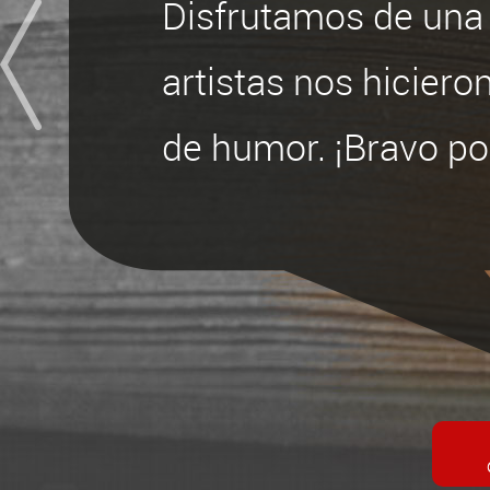
Disfrutamos de una 
artistas nos hicie
de humor. ¡Bravo p
Au nom de notre club